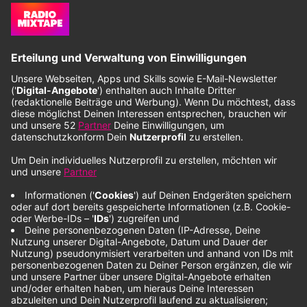
Wie kann ich euch empfangen?
Anzeige
Über DAB+ im landesweiten Digitalradiomultiplex
der audio.digital NRW GmbH auf Kanal 9D (208,064 MHz).
Außerdem könnt ihr uns hier auf der Website über
den Webstream hören.
Anzeige
Habt ihr eine App?
Anzeige
Wir haben sowohl für Android-, als auch für iOS-Geräte eine
App. Alle Infos dazu findet ihr hier:
radiomixtape.de/app