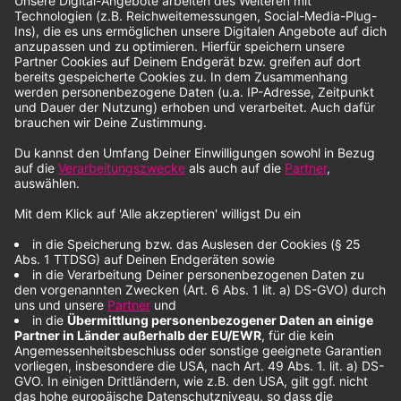
Hier ist die Adresse, die den Livestream von Radio Mixtape
im
MP3-Format liefert:
https://stream.lokalradio.nrw/4459jrz
Anzeige
Wo finde ich euch in den sozialen Medien?
Anzeige
Wir sind aktuell bei Facebook, Instagram und WhatsApp.
Alle Infos zu unseren Social-Media-Kanälen findest du hier:
radiomixtape.de/socialmedia
Anzeige